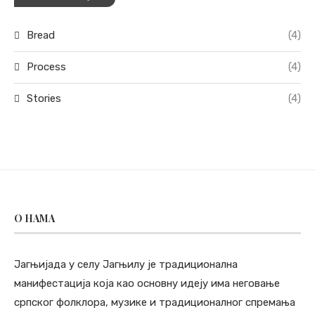
Bread
(4)
Process
(4)
Stories
(4)
O НАМА
Јагњијада у селу Јагњилу је традиционална
манифестација која као основну идеју има неговање
српског фолклора, музике и традиционалног спремања