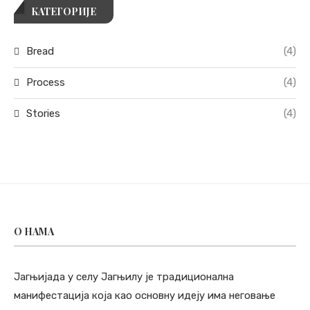
КАТЕГОРИЈЕ
Bread
(4)
Process
(4)
Stories
(4)
O НАМА
Јагњијада у селу Јагњилу је традиционална
манифестација која као основну идеју има неговање