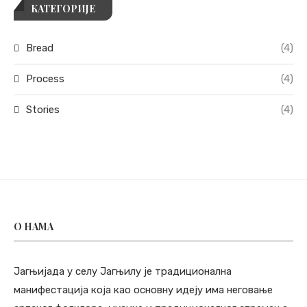
КАТЕГОРИЈЕ
Bread
(4)
Process
(4)
Stories
(4)
O НАМА
Јагњијада у селу Јагњилу је традиционална
манифестација која као основну идеју има неговање