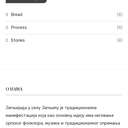
Bread
(4)
Process
(4)
Stories
(4)
O НАМА
Јагњијада у селу Јагњилу је традиционална
манифестација која као основну идеју има неговање
српског фолклора, музике и традиционалног спремања