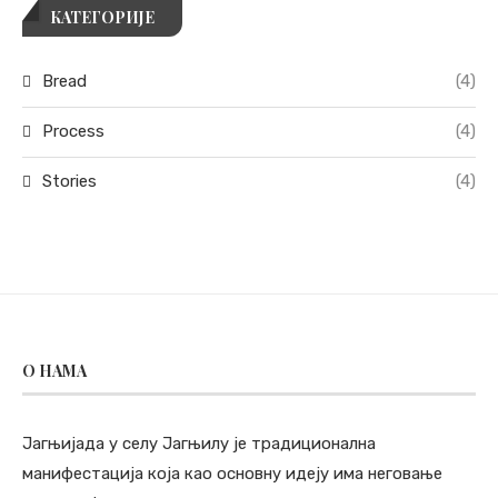
КАТЕГОРИЈЕ
Bread
(4)
Process
(4)
Stories
(4)
O НАМА
Јагњијада у селу Јагњилу је традиционална
манифестација која као основну идеју има неговање