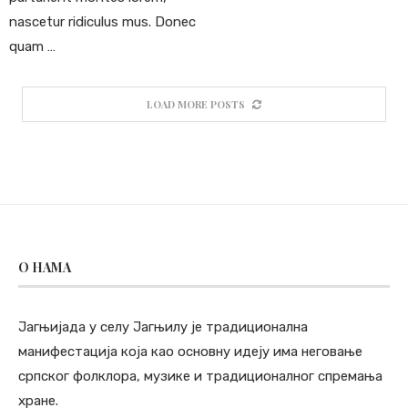
nascetur ridiculus mus. Donec
quam …
LOAD MORE POSTS
O НАМА
Јагњијада у селу Јагњилу је традиционална
манифестација која као основну идеју има неговање
српског фолклора, музике и традиционалног спремања
хране.