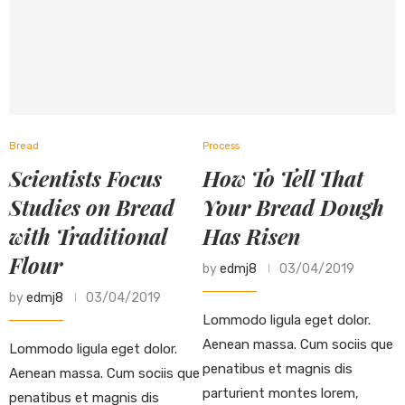
Bread
Process
Scientists Focus
How To Tell That
Studies on Bread
Your Bread Dough
with Traditional
Has Risen
Flour
by
edmj8
03/04/2019
by
edmj8
03/04/2019
Lommodo ligula eget dolor.
Aenean massa. Cum sociis que
Lommodo ligula eget dolor.
penatibus et magnis dis
Aenean massa. Cum sociis que
parturient montes lorem,
penatibus et magnis dis