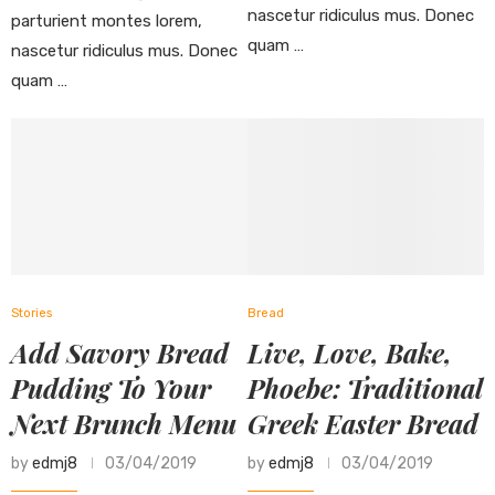
nascetur ridiculus mus. Donec
parturient montes lorem,
quam …
nascetur ridiculus mus. Donec
quam …
Stories
Bread
Add Savory Bread
Live, Love, Bake,
Pudding To Your
Phoebe: Traditional
Next Brunch Menu
Greek Easter Bread
by
edmj8
03/04/2019
by
edmj8
03/04/2019