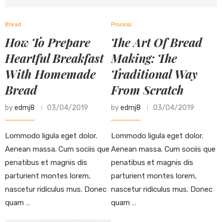
Bread
Process
How To Prepare
The Art Of Bread
Heartful Breakfast
Making: The
With Homemade
Traditional Way
Bread
From Scratch
by
edmj8
03/04/2019
by
edmj8
03/04/2019
Lommodo ligula eget dolor.
Lommodo ligula eget dolor.
Aenean massa. Cum sociis que
Aenean massa. Cum sociis que
penatibus et magnis dis
penatibus et magnis dis
parturient montes lorem,
parturient montes lorem,
nascetur ridiculus mus. Donec
nascetur ridiculus mus. Donec
quam …
quam …